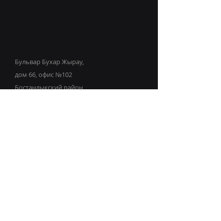
Бульвар Бухар Жырау,
дом 66, офис №102
Бостандыкский район
Город Алматы
Республика Казахстан
© 2023–2026
ТОО KZ.IT
Запросить
демонстрацию
Свяжитесь с нами, заполнив форму.